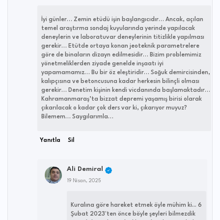
İyi günler… Zemin etüdü işin başlangıcıdır… Ancak, açılan
temel araştırma sondaj kuyularında yerinde yapılacak
deneylerin ve laboratuvar deneylerinin titizlikle yapılması
gerekir… Etütde ortaya konan jeoteknik parametrelere
göre de binaların dizayn edilmesidir… Bizim problemimiz
yönetmeliklerden ziyade genelde inşaatı iyi
yapamamamız… Bu bir öz eleştiridir… Soğuk demircisinden,
kalıpçısına ve betoncusuna kadar herkesin bilinçli olması
gerekir… Denetim kişinin kendi vicdanında başlamaktadır…
Kahramanmaraş’ta bizzat depremi yaşamış birisi olarak
çıkarılacak o kadar çok ders var ki, çıkarıyor muyuz?
Bilemem… Saygılarımla…
Yanıtla
Sil
Ali Demiral
19 Nisan, 2025
Kuralına göre hareket etmek öyle mühim ki... 6
Şubat 2023'ten önce böyle şeyleri bilmezdik