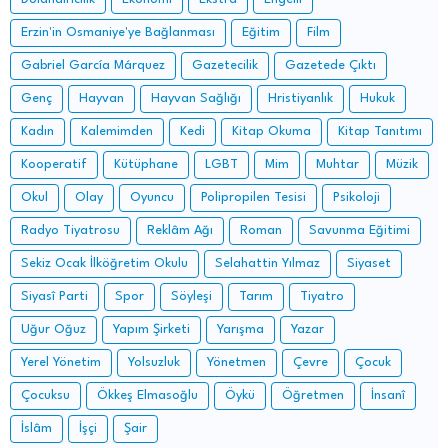
Erzin'in Osmaniye'ye Bağlanması
Eğitim
Film
Gabriel García Márquez
Gazetecilik
Gazetede Çıktı
Genç
Hayvan
Hayvan Sağlığı
Hristiyanlık
Hukuk
Kadın
Kalemimden
Kedi
Kitap Okuma
Kitap Tanıtımı
Kooperatif
Kütüphane
LGBT
Mim
Muhtar
Müzik
Okul
Olay
Oyuncu
Polipropilen Tesisi
Psikoloji
Radyo Tiyatrosu
Reklâm Ağı
Roman
Savunma Eğitimi
Sekiz Ocak İlköğretim Okulu
Selahattin Yılmaz
Siyaset
Siyasî Parti
Spor
Söyleşi
Tarım
Tiyatro
Uğur Oğuz
Yapım Şirketi
Yarışma
Yazar
Yerel Yönetim
Yolsuzluk
Yönetmen
Çevre
Çocuk
Çocuksu
Ökkeş Elmasoğlu
Öykü
Öğretmen
İnsanî
İslâm
İşçi
Şair