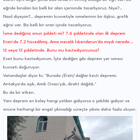
eğride binaları biz belli bir alan içerisinde tasarlıyoruz. Niye?..
Nasıl diyeyim?.. depremin kuvvetiyle ivmelerinin bir ilişkisi, grafik
eğrisi var. Biz belli bir oran içinde tasarlıyoruz.
İvme dediğiniz onun şiddeti mi? 7.6 şiddetinde olan ilk deprem
Erzin'de 7.2 hissedilmiş. Ama meselâ İskenderun'da mıydı nerede...
12 veya 13 şiddetinde. Bunu mu kastediyorsunuz?
Evet bunu kastediyorum. İşte dediğim gibi deprem yer ivmesi
kuvveti doğuruyor.
Vatandaşlar diyor ki; "Burada
(Erzin)
dağlar kesti depremi.
Antakya'da açık, Amik Ovası'ydı, direkt dağıldı."
Bu da bir etken.
Yani deprem en kolay hangi yoldan gidiyorsa o şekilde gidiyor ve
önüne herhangi bir engel çıkmadığı süreçte yıkımı daha fazla oluyor.