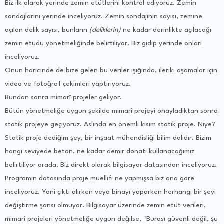
Biz ilk olarak yerinde zemin etütlerini kontrol ediyoruz. Zemin
sondajlarını yerinde inceliyoruz. Zemin sondajının sayısı, zemine
açılan delik sayısı, bunların
(deliklerin)
ne kadar derinlikte açılacağı
zemin etüdü yönetmeliğinde belirtiliyor. Biz gidip yerinde onları
inceliyoruz.
Onun haricinde de bize gelen bu veriler ışığında, ileriki aşamalar için
video ve fotoğraf çekimleri yaptırıyoruz.
Bundan sonra mimarî projeler geliyor.
Bütün yönetmeliğe uygun şekilde mimarî projeyi onayladıktan sonra
statik projeye geçiyoruz. Aslında en önemli kısım statik proje. Niye?
Statik proje dediğim şey, bir inşaat mühendisliği bilim dalıdır. Bizim
hangi seviyede beton, ne kadar demir donatı kullanacağımız
belirtiliyor orada. Biz direkt olarak bilgisayar datasından inceliyoruz.
Programın datasında proje müellifi ne yapmışsa biz ona göre
inceliyoruz. Yani çıktı alırken veya binayı yaparken herhangi bir şeyi
değiştirme şansı olmuyor. Bilgisayar üzerinde zemin etüt verileri,
mimarî projeleri yönetmeliğe uygun değilse, "Burası güvenli değil, şu