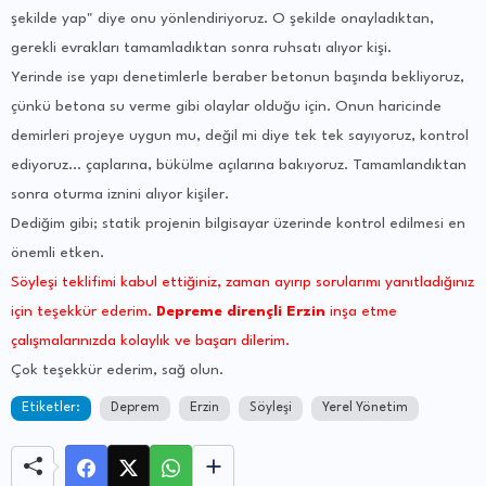
şekilde yap" diye onu yönlendiriyoruz. O şekilde onayladıktan,
gerekli evrakları tamamladıktan sonra ruhsatı alıyor kişi.
Yerinde ise yapı denetimlerle beraber betonun başında bekliyoruz,
çünkü betona su verme gibi olaylar olduğu için. Onun haricinde
demirleri projeye uygun mu, değil mi diye tek tek sayıyoruz, kontrol
ediyoruz... çaplarına, bükülme açılarına bakıyoruz. Tamamlandıktan
sonra oturma iznini alıyor kişiler.
Dediğim gibi; statik projenin bilgisayar üzerinde kontrol edilmesi en
önemli etken.
Söyleşi teklifimi kabul ettiğiniz, zaman ayırıp sorularımı yanıtladığınız
için teşekkür ederim.
Depreme dirençli Erzin
inşa etme
çalışmalarınızda kolaylık ve başarı dilerim.
Çok teşekkür ederim, sağ olun.
Etiketler:
Deprem
Erzin
Söyleşi
Yerel Yönetim