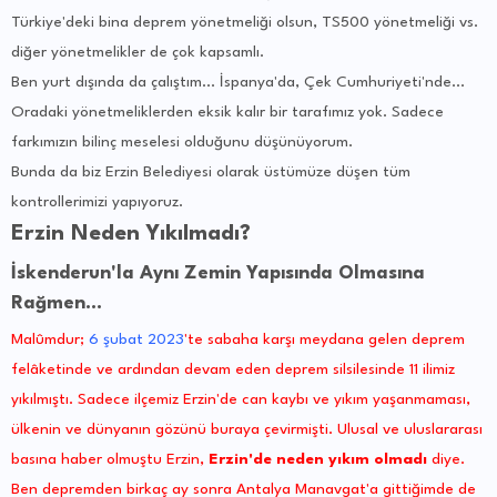
Türkiye'deki bina deprem yönetmeliği olsun, TS500 yönetmeliği vs.
diğer yönetmelikler de çok kapsamlı.
Ben yurt dışında da çalıştım... İspanya'da, Çek Cumhuriyeti'nde...
Oradaki yönetmeliklerden eksik kalır bir tarafımız yok. Sadece
farkımızın bilinç meselesi olduğunu düşünüyorum.
Bunda da biz Erzin Belediyesi olarak üstümüze düşen tüm
kontrollerimizi yapıyoruz.
Erzin Neden Yıkılmadı?
İskenderun'la Aynı Zemin Yapısında Olmasına
Rağmen...
Malûmdur;
6 şubat 2023
'te sabaha karşı meydana gelen deprem
felâketinde ve ardından devam eden deprem silsilesinde 11 ilimiz
yıkılmıştı. Sadece ilçemiz Erzin'de can kaybı ve yıkım yaşanmaması,
ülkenin ve dünyanın gözünü buraya çevirmişti. Ulusal ve uluslararası
basına haber olmuştu Erzin,
Erzin'de neden yıkım olmadı
diye.
Ben depremden birkaç ay sonra Antalya Manavgat'a gittiğimde de