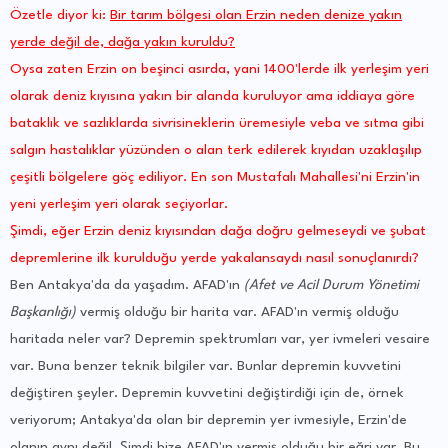
Özetle diyor ki:
Bir tarım bölgesi olan Erzin neden denize yakın
yerde değil de, dağa yakın kuruldu?
Oysa zaten Erzin on beşinci asırda, yani 1400'lerde ilk yerleşim yeri
olarak deniz kıyısına yakın bir alanda kuruluyor ama iddiaya göre
bataklık ve sazlıklarda sivrisineklerin üremesiyle veba ve sıtma gibi
salgın hastalıklar yüzünden o alan terk edilerek kıyıdan uzaklaşılıp
çeşitli bölgelere göç ediliyor. En son Mustafalı Mahallesi'ni Erzin'in
yeni yerleşim yeri olarak seçiyorlar.
Şimdi, eğer Erzin deniz kıyısından dağa doğru gelmeseydi ve şubat
depremlerine ilk kurulduğu yerde yakalansaydı nasıl sonuçlanırdı?
Ben Antakya'da da yaşadım. AFAD'ın
(Afet ve Acil Durum Yönetimi
Başkanlığı)
vermiş olduğu bir harita var. AFAD'ın vermiş olduğu
haritada neler var? Depremin spektrumları var, yer ivmeleri vesaire
var. Buna benzer teknik bilgiler var. Bunlar depremin kuvvetini
değiştiren şeyler. Depremin kuvvetini değiştirdiği için de, örnek
veriyorum; Antakya'da olan bir depremin yer ivmesiyle, Erzin'de
olanın aynı değil. Şimdi bize AFAD'ın vermiş olduğu bir eğri var. Bu