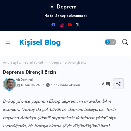
Deprem
Hata:
Sonuç bulunamadı
Ana Sayfa
Yerel Yönetim
Depreme Dirençli Erzin
Depreme Dirençli Erzin
Ali Demiral
6
Nisan 15, 2025
5 dakikada okunur
Birkaç yıl önce yaşanan Elazığ depreminin ardından bilim
insanları, "Hatay'da çok büyük bir deprem bekliyoruz. Tarih
boyunca Antakya şiddetli depremlerle defalarca yıkıldı" diye
uyardığında, bir Hataylı olarak şöyle düşündüğümü itiraf