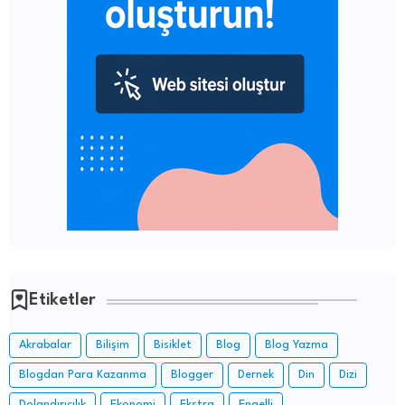
Etiketler
Akrabalar
Bilişim
Bisiklet
Blog
Blog Yazma
Blogdan Para Kazanma
Blogger
Dernek
Din
Dizi
Dolandırıcılık
Ekonomi
Ekstra
Engelli