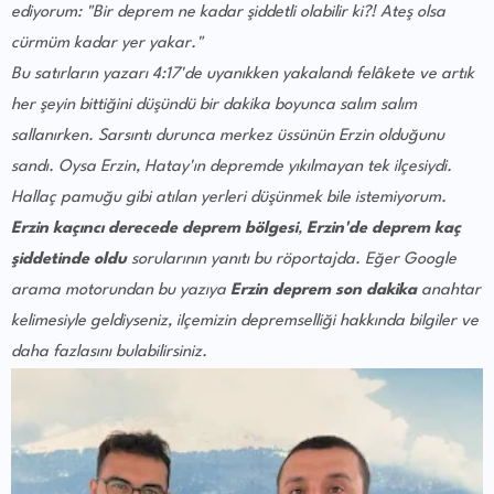
ediyorum: "Bir deprem ne kadar şiddetli olabilir ki?! Ateş olsa
cürmüm kadar yer yakar."
Bu satırların yazarı 4:17'de uyanıkken yakalandı felâkete ve artık
her şeyin bittiğini düşündü bir dakika boyunca salım salım
sallanırken. Sarsıntı durunca merkez üssünün Erzin olduğunu
sandı. Oysa Erzin, Hatay'ın depremde yıkılmayan tek ilçesiydi.
Hallaç pamuğu gibi atılan yerleri düşünmek bile istemiyorum.
Erzin kaçıncı derecede deprem bölgesi
,
Erzin'de deprem kaç
şiddetinde oldu
sorularının yanıtı bu röportajda. Eğer Google
arama motorundan bu yazıya
Erzin deprem son dakika
anahtar
kelimesiyle geldiyseniz, ilçemizin depremselliği hakkında bilgiler ve
daha fazlasını bulabilirsiniz.