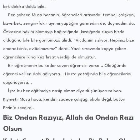
kırk dakika doldu bile.
Ben şahsen Musa hocanın, öğrencileri arasında; tembel-çalışkan,
kız-erkek, zengin-fakir ayrımı yaptığını görmedim de, duymadım da.
Öfkesine hâkim olamayıp bağırdığında, kızdığında suçun bizde
olduğunu bile bile gönlümüzü alırdı. “Vicdanım sızlıyor. Hepimiz bize
emanetsiniz, evlâdımızsınız” derdi. Yazılı sınavında kopya çeken
öğrencilere ikinci kez fırsat verdiği de olmuştur.
Bir öğretmenin bu kadar seven öğrencisi varsa… Öldüğünde
öğrenci velileri dahi ağlıyorsa… Hasta yatağında bile öğrencilerini
düşünüyorsa…
İşte bu her eğitimciye nasip olmaz diye düşünüyorum ben.
Kıymetli Musa hoca, kendini sadece çalıştığı okula değil, bütün
Erzin’e sevdirdi.
Biz Ondan Razıyız, Allah da Ondan Razı
Olsun