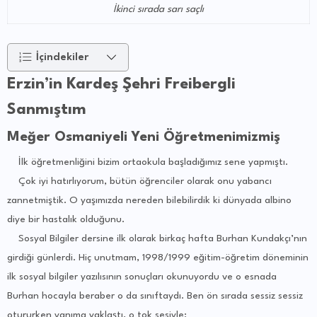
İkinci sırada sarı saçlı
İçindekiler
Erzin’in Kardeş Şehri Freibergli
Sanmıştım
Meğer Osmaniyeli Yeni Öğretmenimizmiş
İlk öğretmenliğini bizim ortaokula başladığımız sene yapmıştı.
Çok iyi hatırlıyorum, bütün öğrenciler olarak onu yabancı
zannetmiştik. O yaşımızda nereden bilebilirdik ki dünyada albino
diye bir hastalık olduğunu.
Sosyal Bilgiler dersine ilk olarak birkaç hafta Burhan Kundakçı’nın
girdiği günlerdi. Hiç unutmam, 1998/1999 eğitim-öğretim döneminin
ilk sosyal bilgiler yazılısının sonuçları okunuyordu ve o esnada
Burhan hocayla beraber o da sınıftaydı. Ben ön sırada sessiz sessiz
otururken yanıma yaklaştı, o tok sesiyle: