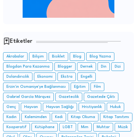
Etiketler
Akrabalar
Bilişim
Bisiklet
Blog
Blog Yazma
Blogdan Para Kazanma
Blogger
Dernek
Din
Dizi
Dolandırıcılık
Ekonomi
Ekstra
Engelli
Erzin'in Osmaniye'ye Bağlanması
Eğitim
Film
Gabriel García Márquez
Gazetecilik
Gazetede Çıktı
Genç
Hayvan
Hayvan Sağlığı
Hristiyanlık
Hukuk
Kadın
Kalemimden
Kedi
Kitap Okuma
Kitap Tanıtımı
Kooperatif
Kütüphane
LGBT
Mim
Muhtar
Müzik