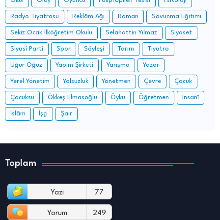
Okul
Olay
Oyuncu
Polipropilen Tesisi
Psikoloji
Radyo Tiyatrosu
Reklâm Ağı
Roman
Savunma Eğitimi
Sekiz Ocak İlköğretim Okulu
Selahattin Yılmaz
Siyaset
Siyasî Parti
Spor
Söyleşi
Tarım
Tiyatro
Uğur Oğuz
Yapım Şirketi
Yarışma
Yazar
Yerel Yönetim
Yolsuzluk
Yönetmen
Çevre
Çocuk
Çocuksu
Ökkeş Elmasoğlu
Öykü
Öğretmen
İnsanî
İslâm
İşçi
Şair
Toplam
Yazı
77
Yorum
249