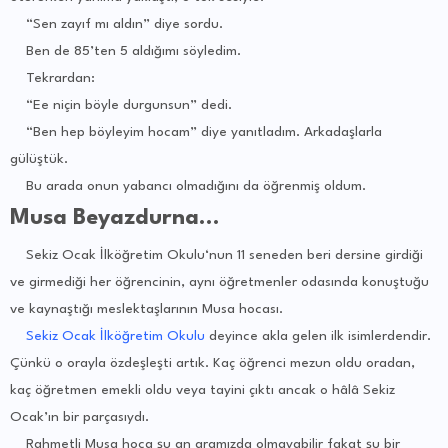
“Sen zayıf mı aldın” diye sordu.
Ben de 85’ten 5 aldığımı söyledim.
Tekrardan:
“Ee niçin böyle durgunsun” dedi.
“Ben hep böyleyim hocam” diye yanıtladım. Arkadaşlarla
gülüştük.
Bu arada onun yabancı olmadığını da öğrenmiş oldum.
Musa Beyazdurna…
Sekiz Ocak İlköğretim Okulu‘nun 11 seneden beri dersine girdiği
ve girmediği her öğrencinin, aynı
öğretmenler
odasında konuştuğu
ve kaynaştığı meslektaşlarının Musa hocası.
Sekiz Ocak İlköğretim Okulu
deyince akla gelen ilk isimlerdendir.
Çünkü o orayla özdeşleşti artık. Kaç öğrenci mezun oldu oradan,
kaç öğretmen emekli oldu veya tayini çıktı ancak o hâlâ Sekiz
Ocak’ın bir parçasıydı.
Rahmetli Musa hoca şu an aramızda olmayabilir fakat şu bir