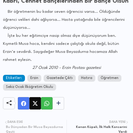
Kabri, Cennet Bahçelerinden Bir Bahçe Olsun
Bir öğretmenin bu kadar seven öğrencisi varsa… Öldüğünde
öğrenci velileri dahi ağlıyorsa… Hasta yatağında bile öğrencilerini
düşünüyorsa…
İşte bu her eğitimciye nasip olmaz diye düşünüyorum ben.
Kıymetli Musa hoca, kendini sadece çalıştığı okula değil, bütün
Erzin’e sevdirdi. Saygıdeğer Musa Beyazdurna hocamıza Allah
rahmet eylesin.
27 Ocak 2010 - Erzin Postası gazetesi
Etiketler:
Erzin
Gazetede Çıktı
Hatıra
Öğretmen
Sekiz Ocak İlköğretim Okulu
DAHA ESKI
DAHA YENI
Bu Dünyadan Bir Musa Beyazdurna
Kenan Küpeli, İlk Halk Konserini
Geçti
Verdi