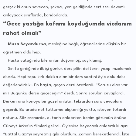
gerçek ki onun sevecen, şakacı, yeri geldiğinde sert sesi devamlı
çınlayacak sınıflarda, koridorlarda.
“Gece yastığa kafamı koyduğumda vicdanım
rahat olmalı”
Musa Beyazdurna
, mesleğine bağlı, öğrencilerine düşkün bir
öğretmen oldu hep.
Hasta yatağında bile onları düşünmüş, sayıklamış.
Sınıfa girdiğinde ilk işi günlük ders plân defterini yazıp imzalamak
olurdu. Hepi topu kırk dakika olan bir ders saatini öyle dolu dolu
değerlendirir ki. En başta, geçen dersi özetlerdi. “Sorusu olan var
mı? Bugünkü derse geçeceğim” derdi. Sonra soruları cevaplardı.
Derken ana konuyu bir güzel anlatır, tekrardan soru cevaplara
geçerdi. Bu arada not tutturma alışkanlığı yoktu, isteyen tutardı
notunu. Söz aramızda, o, tarih anlatırken benim gözümün önüne
Cüneyt Arkın’ın filmleri gelirdi. Öylesine heyecanlı anlatırdı ki aynı
“Battal Gazi”yi seyretmiş gibi olurdum. Zaman bereketlenirdi. İşte