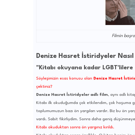
Filmin başr
Denize Hasret İstiridyeler Nası
"Kitabı okuyana kadar LGBT'lilere 
Söyleşimizin esas konusu olan
Denize Hasret İstiri
çektiniz?
Denize Hasret İstiridyeler
adlı film
, aynı adlı kit
Kitabı ilk okuduğumda çok etkilendim, çok hoşuma git
toplumumuzun bazı ön yargıları vardır. Biz bu ön yarg
vardı. Sabit fikirliydim. Sonra daha geniş düşünmeye
Kitabı okuduktan sonra ön yargınız kırıldı.