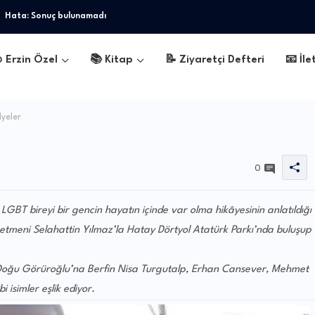
Hata:
Sonuç bulunamadı
 Erzin Özel
📚 Kitap
📝 Ziyaretçi Defteri
📧 İle
dyeler
0
GBT bireyi bir gencin hayatın içinde var olma hikâyesinin anlatıldığı
etmeni Selahattin Yılmaz’la Hatay Dörtyol Atatürk Parkı’nda buluşup
 Doğu Görüroğlu’na Berfin Nisa Turgutalp, Erhan Cansever, Mehmet
i isimler eşlik ediyor.