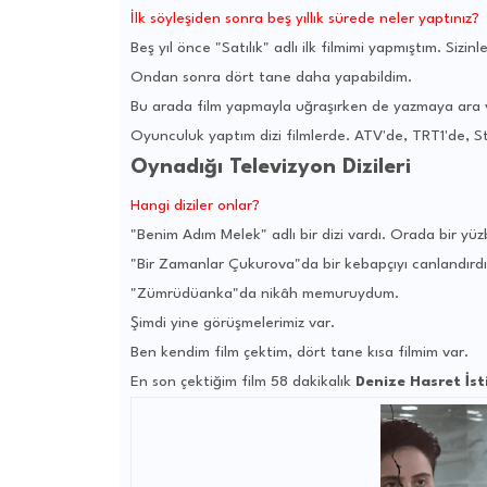
İlk söyleşiden sonra beş yıllık sürede neler yaptınız?
Beş yıl önce "Satılık" adlı ilk filmimi yapmıştım. Sizi
Ondan sonra dört tane daha yapabildim.
Bu arada film yapmayla uğraşırken de yazmaya ara
Oyunculuk yaptım dizi filmlerde. ATV'de, TRT1'de, S
Oynadığı Televizyon Dizileri
Hangi diziler onlar?
"Benim Adım Melek" adlı bir dizi vardı. Orada bir yüz
"Bir Zamanlar Çukurova"da bir kebapçıyı canlandırd
"Zümrüdüanka"da nikâh memuruydum.
Şimdi yine görüşmelerimiz var.
Ben kendim film çektim, dört tane kısa filmim var.
En son çektiğim film 58 dakikalık
Denize Hasret İst