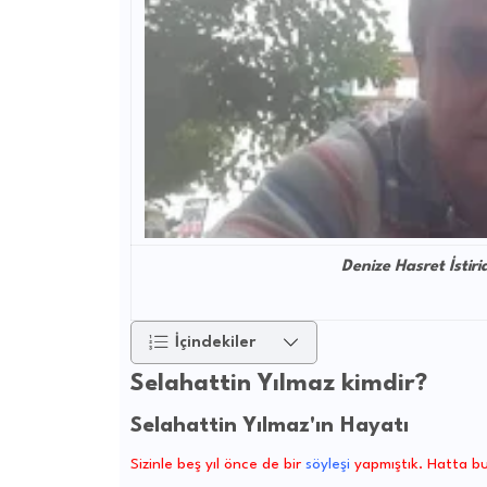
Denize Hasret İstiri
İçindekiler
Selahattin Yılmaz kimdir?
Selahattin Yılmaz'ın Hayatı
Sizinle beş yıl önce de bir
söyleşi
yapmıştık. Hatta bu 