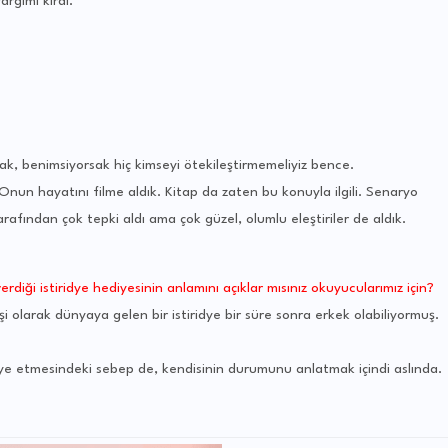
rgımı kırdı.
ak, benimsiyorsak hiç kimseyi ötekileştirmemeliyiz bence.
 Onun hayatını filme aldık. Kitap da zaten bu konuyla ilgili. Senaryo
arafından çok tepki aldı ama çok güzel, olumlu eleştiriler de aldık.
diği istiridye hediyesinin anlamını açıklar mısınız okuyucularımız için?
dişi olarak dünyaya gelen bir istiridye bir süre sonra erkek olabiliyormuş.
iye etmesindeki sebep de, kendisinin durumunu anlatmak içindi aslında.