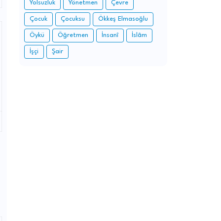
Yolsuzluk
Yönetmen
Çevre
Çocuk
Çocuksu
Ökkeş Elmasoğlu
Öykü
Öğretmen
İnsanî
İslâm
İşçi
Şair