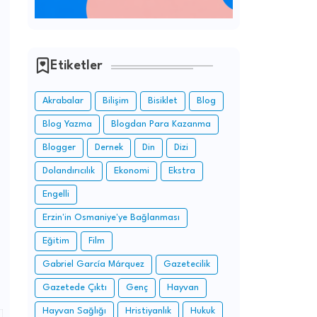
Etiketler
Akrabalar
Bilişim
Bisiklet
Blog
Blog Yazma
Blogdan Para Kazanma
Blogger
Dernek
Din
Dizi
Dolandırıcılık
Ekonomi
Ekstra
Engelli
Erzin'in Osmaniye'ye Bağlanması
Eğitim
Film
Gabriel García Márquez
Gazetecilik
Gazetede Çıktı
Genç
Hayvan
Hayvan Sağlığı
Hristiyanlık
Hukuk