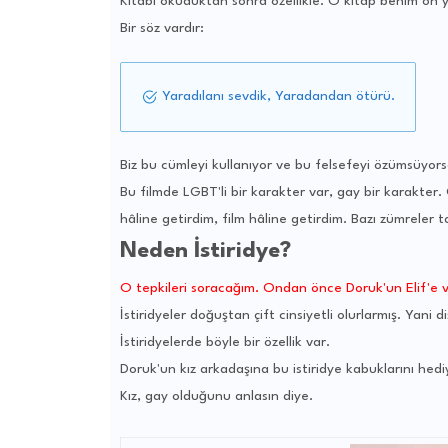
Kitabı okuduktan sonra özellikle. O kitap benim ön ya
Bir söz vardır:
Yaradılanı sevdik, Yaradandan ötürü.
Biz bu cümleyi kullanıyor ve bu felsefeyi özümsüyors
Bu filmde LGBT'li bir karakter var, gay bir karakter.
hâline getirdim, film hâline getirdim. Bazı zümreler t
Neden İstiridye?
O tepkileri soracağım. Ondan önce Doruk'un Elif'e ver
İstiridyeler doğuştan çift cinsiyetli olurlarmış. Yani 
İstiridyelerde böyle bir özellik var.
Doruk'un kız arkadaşına bu istiridye kabuklarını hed
Kız, gay olduğunu anlasın diye.