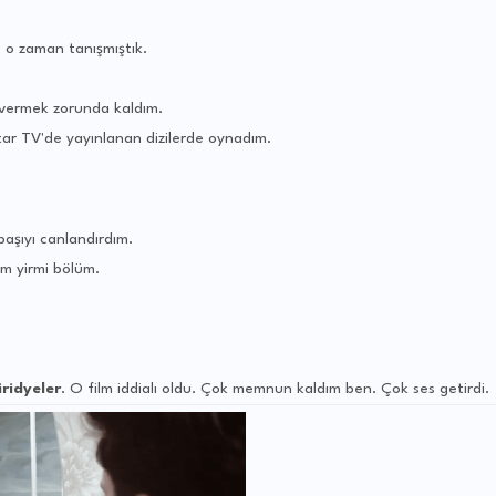
nle o zaman tanışmıştık.
 vermek zorunda kaldım.
tar TV'de yayınlanan dizilerde oynadım.
başıyı canlandırdım.
ım yirmi bölüm.
iridyeler
. O film iddialı oldu. Çok memnun kaldım ben. Çok ses getirdi.