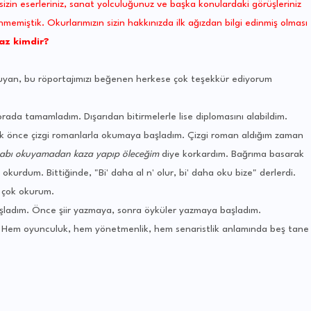
 sizin eserleriniz, sanat yolculuğunuz ve başka konulardaki görüşleriniz
miştik. Okurlarımızın sizin hakkınızda ilk ağızdan bilgi edinmiş olması
az kimdir?
okuyan, bu röportajımızı beğenen herkese çok teşekkür ediyorum
ada tamamladım. Dışarıdan bitirmelerle lise diplomasını alabildim.
ilk önce çizgi romanlarla okumaya başladım. Çizgi roman aldığım zaman
tabı okuyamadan kaza yapıp öleceğim
diye korkardım. Bağrıma basarak
kurdum. Bittiğinde, "Bi' daha al n' olur, bi' daha oku bize" derlerdi.
e çok okurum.
şladım. Önce şiir yazmaya, sonra öyküler yazmaya başladım.
. Hem oyunculuk, hem yönetmenlik, hem senaristlik anlamında beş tane