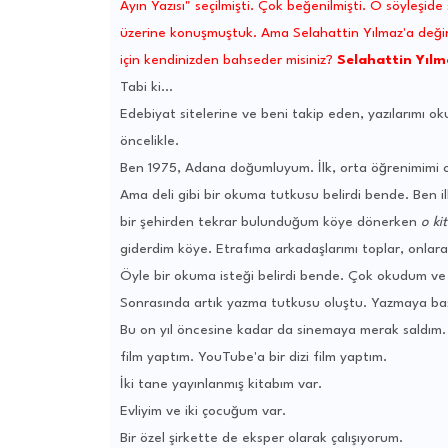
Ayın Yazısı" seçilmişti. Çok beğenilmişti. O söyleşide
üzerine konuşmuştuk. Ama Selahattin Yılmaz'a değinme
için kendinizden bahseder misiniz?
Selahattin Yılm
Tabi ki...
Edebiyat sitelerine ve beni takip eden, yazılarımı 
öncelikle.
Ben 1975, Adana doğumluyum. İlk, orta öğrenimimi or
Ama deli gibi bir okuma tutkusu belirdi bende. Ben 
bir şehirden tekrar bulunduğum köye dönerken
o ki
giderdim köye. Etrafıma arkadaşlarımı toplar, onlara o
Öyle bir okuma isteği belirdi bende. Çok okudum v
Sonrasında artık yazma tutkusu oluştu. Yazmaya ba
Bu on yıl öncesine kadar da sinemaya merak saldım
film yaptım. YouTube'a bir dizi film yaptım.
İki tane yayınlanmış kitabım var.
Evliyim ve iki çocuğum var.
Bir özel şirkette de eksper olarak çalışıyorum.