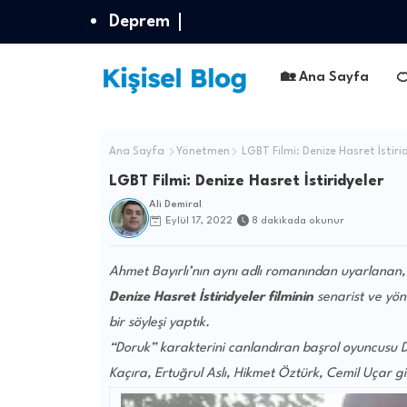
Deprem
🏡 Ana Sayfa

Ana Sayfa
Yönetmen
LGBT Filmi: Denize Hasret İstiri
LGBT Filmi: Denize Hasret İstiridyeler
Ali Demiral
Eylül 17, 2022
8 dakikada okunur
Ahmet Bayırlı’nın aynı adlı romanından uyarlanan, L
Denize Hasret İstiridyeler
filminin
senarist ve yön
bir söyleşi yaptık.
“Doruk” karakterini canlandıran başrol oyuncusu
Kaçıra, Ertuğrul Aslı, Hikmet Öztürk, Cemil Uçar gib