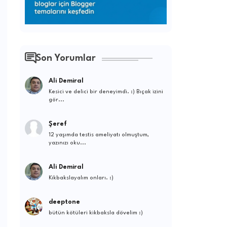
Son Yorumlar
Ali Demiral
Kesici ve delici bir deneyimdi. :) Bıçak izini
gör...
Şeref
12 yaşımda testis ameliyatı olmuştum,
yazınızı oku...
Ali Demiral
Kikbakslayalım onları. :)
deeptone
bütün kötüleri kikbaksla dövelim :)