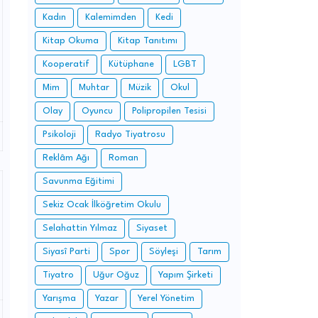
Kadın
Kalemimden
Kedi
Kitap Okuma
Kitap Tanıtımı
Kooperatif
Kütüphane
LGBT
Mim
Muhtar
Müzik
Okul
Olay
Oyuncu
Polipropilen Tesisi
Psikoloji
Radyo Tiyatrosu
Reklâm Ağı
Roman
Savunma Eğitimi
Sekiz Ocak İlköğretim Okulu
Selahattin Yılmaz
Siyaset
Siyasî Parti
Spor
Söyleşi
Tarım
Tiyatro
Uğur Oğuz
Yapım Şirketi
Yarışma
Yazar
Yerel Yönetim