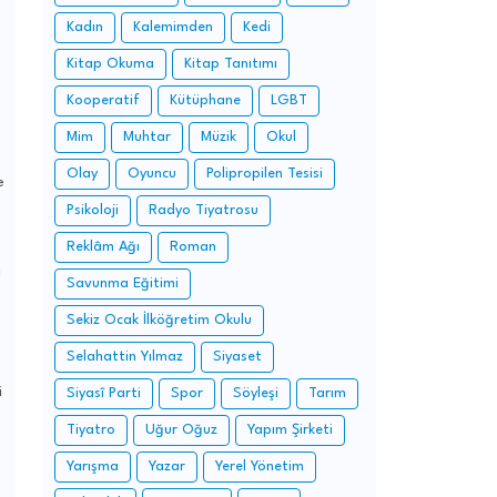
Kadın
Kalemimden
Kedi
Kitap Okuma
Kitap Tanıtımı
Kooperatif
Kütüphane
LGBT
Mim
Muhtar
Müzik
Okul
Olay
Oyuncu
Polipropilen Tesisi
e
Psikoloji
Radyo Tiyatrosu
Reklâm Ağı
Roman
ı
Savunma Eğitimi
Sekiz Ocak İlköğretim Okulu
Selahattin Yılmaz
Siyaset
i
Siyasî Parti
Spor
Söyleşi
Tarım
Tiyatro
Uğur Oğuz
Yapım Şirketi
Yarışma
Yazar
Yerel Yönetim