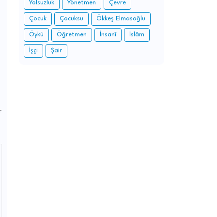
Yolsuzluk
Yönetmen
Çevre
Çocuk
Çocuksu
Ökkeş Elmasoğlu
Öykü
Öğretmen
İnsanî
İslâm
İşçi
Şair
r