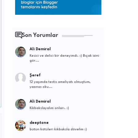
Son Yorumlar
Ali Demiral
Kesici ve delici bir deneyimdi. :) Bıçak izini
gör...
Şeref
12 yaşımda testis ameliyatı olmuştum,
yazınızı oku...
Ali Demiral
Kikbakslayalım onları. :)
deeptone
bütün kötüleri kikbaksla dövelim :)