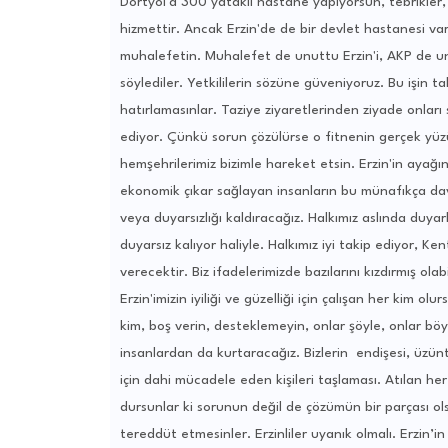
Dörtyol'a 300 yataklı hastane yapıyorsun, tebrikler,
hizmettir. Ancak Erzin'de de bir devlet hastanesi v
muhalefetin. Muhalefet de unuttu Erzin'i, AKP de un
söylediler. Yetkililerin sözüne güveniyoruz. Bu işin ta
hatırlamasınlar. Taziye ziyaretlerinden ziyade onları
ediyor. Çünkü sorun çözülürse o fitnenin gerçek yüzü
hemşehrilerimiz bizimle hareket etsin. Erzin'in ayağ
ekonomik çıkar sağlayan insanların bu münafıkça davr
veya duyarsızlığı kaldıracağız. Halkımız aslında duya
duyarsız kalıyor haliyle. Halkımız iyi takip ediyor, K
verecektir. Biz ifadelerimizde bazılarını kızdırmış olabil
Erzin'imizin iyiliği ve güzelliği için çalışan her kim olu
kim, boş verin, desteklemeyin, onlar şöyle, onlar böyl
insanlardan da kurtaracağız. Bizlerin endişesi, üzünt
için dahi mücadele eden kişileri taşlaması. Atılan he
dursunlar ki sorunun değil de çözümün bir parçası ols
tereddüt etmesinler. Erzinliler uyanık olmalı. Erzin