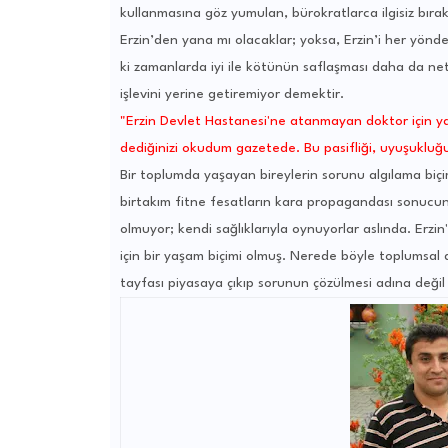
kullanmasına göz yumulan, bürokratlarca ilgisiz bıra
Erzin’den yana mı olacaklar; yoksa, Erzin’i her yönd
ki zamanlarda iyi ile kötünün saflaşması daha da net
işlevini yerine getiremiyor demektir.
"Erzin Devlet Hastanesi'ne atanmayan doktor için ya
dediğinizi okudum gazetede. Bu pasifliği, uyuşukluğu
Bir toplumda yaşayan bireylerin sorunu algılama biçimi
birtakım fitne fesatların kara propagandası sonucu
olmuyor; kendi sağlıklarıyla oynuyorlar aslında. Erzi
için bir yaşam biçimi olmuş. Nerede böyle toplumsal d
tayfası piyasaya çıkıp sorunun çözülmesi adına deği