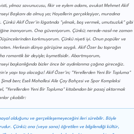
tivisti, yılmaz savunucusu, fikir ve eylem adamı, avukat Mehmet Akif
seyi Başkanı da olmuş ya; Hayallerin gerçekleşiyor, muradına
u. Çünkü Akif Özer'in lûgatında "yılmak, boş vermek, umutsuzluk" gibi
ttiğine inanıyorum. Ona güveniyorum. Çünkü; nerede-nasıl-ne zaman
or. Düşüncelerinden korkmuyorum. Çünkü niyeti iyi. Onun popüler ve
 zaten. Herkesin dünya görüşüne saygılı. Akif Özer bu toprağın
ha romantik bir deyişle; kıymetlisidir. Abartmıyorum,
seyi başkanlığında bizler önce bir aydınlanma çağına gireceğiz.
zin'e yapı taşı olacağız! Akif Özer'in; "Yerellerden Yeni Bir Topluma"
r. Şimdi ben; Eseli Mahallesi Aile Çay Bahçesi ve Spor Kompleksi
el, "Yerellerden Yeni Bir Topluma" kitabından bir pasaj aktarmak
nlar çıkabilir:
hayal olduğunu ve gerçekleşemeyeceğini ileri sürebilir. Böyle
udur. Çünkü; ona (veya sana) öğretilen ve bilgilendiği kültür,