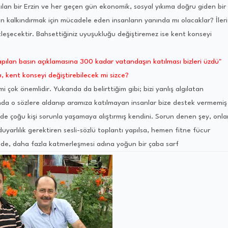
kılan bir Erzin ve her geçen gün ekonomik, sosyal yıkıma doğru giden bir
en kalkındırmak için mücadele eden insanların yanında mı olacaklar? İleri
leşecektir. Bahsettiğiniz uyuşukluğu değiştiremez ise kent konseyi
pılan basın açıklamasına 300 kadar vatandaşın katılması bizleri üzdü"
, kent konseyi değiştirebilecek mi sizce?
 çok önemlidir. Yukarıda da belirttiğim gibi; bizi yanlış algılatan
nda o sözlere aldanıp aramıza katılmayan insanlar bize destek vermemiş
n'de çoğu kişi sorunla yaşamaya alıştırmış kendini. Sorun denen şey, onla
uyarlılık gerektiren sesli-sözlü toplantı yapılsa, hemen fitne fücur
l de, daha fazla katmerleşmesi adına yoğun bir çaba sarf