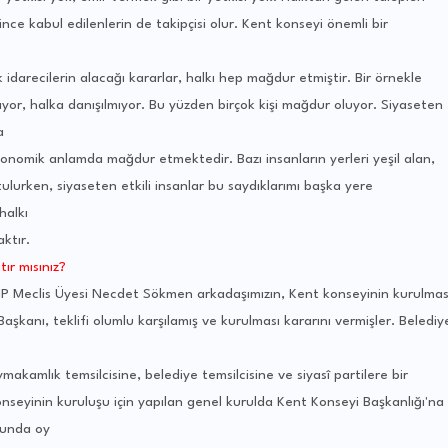
nce kabul edilenlerin de takipçisi olur. Kent konseyi önemli bir
 idarecilerin alacağı kararlar, halkı hep mağdur etmiştir. Bir örnekle
lıyor, halka danışılmıyor. Bu yüzden birçok kişi mağdur oluyor. Siyaseten
a
konomik anlamda mağdur etmektedir. Bazı insanların yerleri yeşil alan,
utulurken, siyaseten etkili insanlar bu saydıklarımı başka yere
halkı
ktır.
ır mısınız?
CHP Meclis Üyesi Necdet Sökmen arkadaşımızın, Kent konseyinin kurulmas
aşkanı, teklifi olumlu karşılamış ve kurulması kararını vermişler. Belediy
akamlık temsilcisine, belediye temsilcisine ve siyasî partilere bir
nseyinin kuruluşu için yapılan genel kurulda Kent Konseyi Başkanlığı'na
cunda oy