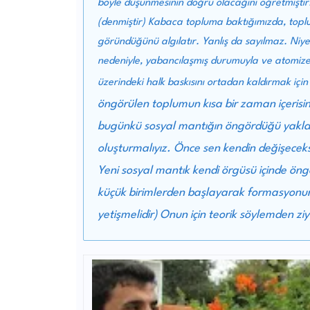
böyle düşünmesinin doğru olacağını öğretmiştir
(denmiştir) Kabaca topluma baktığımızda, toplu
göründüğünü algılatır. Yanlış da sayılmaz. Niye?
nedeniyle, yabancılaşmış durumuyla ve atomize o
üzerindeki halk baskısını ortadan kaldırmak içi
öngörülen toplumun kısa bir zaman içerisin
bugünkü sosyal mantığın öngördüğü yaklaşı
oluşturmalıyız. Önce sen kendin değişeceksi
Yeni sosyal mantık kendi örgüsü içinde ön
küçük birimlerden başlayarak formasyonunu 
yetişmelidir) Onun için teorik söylemden zi