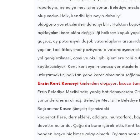
raporlayıp, belediye meclisine sunar. Belediye meclisi
oluşumdur. Halk, kendisi için neyin daha iyi
olduğunu yöneticilerden daha iyi bilir. Halktan kopuk
açıklayalım; imar plânı değişikliği halktan kopuk yapı
güçsüz, oy potansiyeli düşük vatandaşların arsasınd
yapılan tadilâtlar, imar pozisyonu o vatandaşımızı e
yol genişletilmesi, cami ve okul gibi işlemlere tabi t
kaydırtabiliyor. Kent konseyinin amacı; yöneticilerle 
uzlaştırmaktır, halktan yana karar almalarını sağlama
Erzin Kent Konseyi
kimlerden oluşuyor, kısaca tanıt
Erzin Belediye Meclisi'nde; yanlış hatırlamıyorsam 
yönünde önerisi olmuş. Belediye Meclisi ile Belediye B
Başkanımız Kasım Şimşek; ilçemizdeki
kooperatiflere, derneklere, odalara, muhtarlara, kaym
davette bulundu. Çoğu da buna iştirak etti. Kent ko
benden başka hiç kimse aday olmadı. Oylama sonu