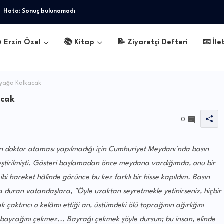
Hata:
Sonuç bulunamadı
 Erzin Özel
📚 Kitap
📝 Ziyaretçi Defteri
📧 İle
 Ayağa Kalkacak
acak
0
 doktor ataması yapılmadığı için Cumhuriyet Meydanı'nda basın
kleştirilmişti. Gösteri başlamadan önce meydana vardığımda, onu bir
bi hareket hâlinde görünce bu kez farklı bir hisse kapıldım. Basın
 duran vatandaşlara, "Öyle uzaktan seyretmekle yetinirseniz, hiçbir
 çaktırıcı o kelâmı ettiği an, üstümdeki ölü toprağının ağırlığını
 bayrağını çekmez... Bayrağı çekmek şöyle dursun; bu insan, elinde