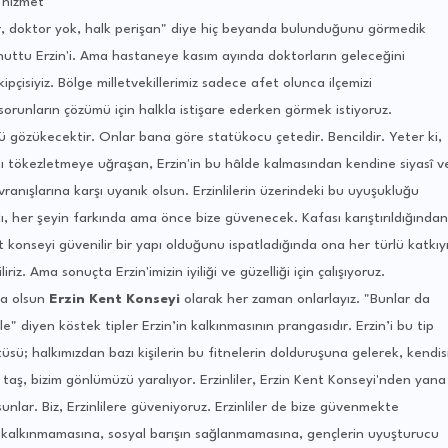
 hizmet
ar, doktor yok, halk perişan" diye hiç beyanda bulunduğunu görmedik
uttu Erzin'i. Ama hastaneye kasım ayında doktorların geleceğini
kipçisiyiz. Bölge milletvekillerimiz sadece afet olunca ilçemizi
 sorunların çözümü için halkla istişare ederken görmek istiyoruz.
 gözükecektir. Onlar bana göre statükocu çetedir. Bencildir. Yeter ki,
ını tökezletmeye uğraşan, Erzin'in bu hâlde kalmasından kendine siyasî v
anışlarına karşı uyanık olsun. Erzinlilerin üzerindeki bu uyuşukluğu
rlı, her şeyin farkında ama önce bize güvenecek. Kafası karıştırıldığından
ent konseyi güvenilir bir yapı olduğunu ispatladığında ona her türlü katkıy
iriz. Ama sonuçta Erzin'imizin iyiliği ve güzelliği için çalışıyoruz.
rsa olsun
Erzin Kent Konseyi
olarak her zaman onlarlayız. "Bunlar da
e" diyen köstek tipler Erzin’in kalkınmasının prangasıdır. Erzin’i bu tip
üsü; halkımızdan bazı kişilerin bu fitnelerin dolduruşuna gelerek, kendis
r taş, bizim gönlümüzü yaralıyor. Erzinliler, Erzin Kent Konseyi'nden yana
unlar. Biz, Erzinlilere güveniyoruz. Erzinliler de bize güvenmekte
’in kalkınmamasına, sosyal barışın sağlanmamasına, gençlerin uyuşturucu