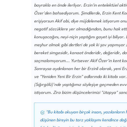
bayrakla en önde ilerliyor. Erzin'in entelektüel ak
Özer'den bahsediyorum. Şimdilerde, Erzin Kent Kon
erişiyorsun Akif abi, diye müjdelemek istiyorum on
negatif sözcüklere yer olmadığından, bunu hak e
konuşacağını, neyi-niçin yaptığını gayet iyi biliy
meşhur olmak gibi dertleri de yok ki şov yapmıyor
bereket simgesidir, kanaat önderidir, değeridir, da
saçmalamıyorum... Yurtsever Akif Özer'in kent kon
Sonraysa aydınlanan her bir Erzinli olarak, yeni Er
ve "Yeniden Yeni Bir Erzin" adlarında iki kitabı va
(Sığırgölü)'nde yaptığımız söyleşiye geçmeden evv
istiyorum. Zira bizim düşüncelerimizi "ütopya" sana
"Bu kitabı okuyan birçok insan, yazılanların 
düşünen bireyin bu tarz yaklaşımı kendince doğr