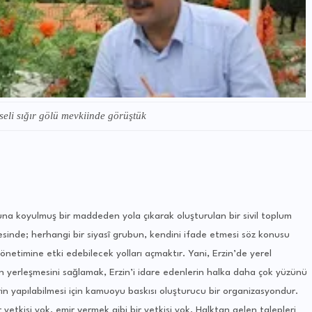
seli sığır gölü mevkiinde görüştük
nuna koyulmuş bir maddeden yola çıkarak oluşturulan bir sivil toplum
esinde; herhangi bir siyasî grubun, kendini ifade etmesi söz konusu
önetimine etki edebilecek yolları açmaktır. Yani, Erzin’de yerel
 yerleşmesini sağlamak, Erzin’i idare edenlerin halka daha çok yüzünü
in yapılabilmesi için kamuoyu baskısı oluşturucu bir organizasyondur.
yetkisi yok, emir vermek gibi bir yetkisi yok. Halktan gelen talepleri