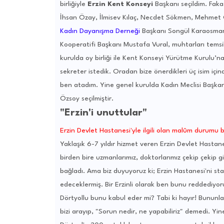
birliğiyle
Erzin Kent Konseyi
Başkanı seçildim. Fakat
İhsan Özay, İlmisev Kılaç, Necdet Sökmen, Mehmet
Kadın Dayanışma Derneği
Başkanı Songül Karaosmano
Kooperatifi Başkanı Mustafa Vural, muhtarları temsi
kurulda oy birliği ile Kent Konseyi Yürütme Kurulu’na
sekreter istedik. Oradan bize önerdikleri üç isim iç
ben atadım. Yine genel kurulda Kadın Meclisi Başka
Özsoy seçilmiştir.
"Erzin'i unuttular"
Erzin Devlet Hastanesi'yle ilgili olan malûm durumu bir
Yaklaşık 6-7 yıldır hizmet veren Erzin Devlet Hasta
birden bire uzmanlarımız, doktorlarımız çekip çekip gi
bağladı. Ama biz duyuyoruz ki; Erzin Hastanesi'ni st
edeceklermiş. Bir Erzinli olarak ben bunu reddediyor
Dörtyollu bunu kabul eder mi? Tabi ki hayır! Bununla 
bizi arayıp, "Sorun nedir, ne yapabiliriz" demedi. Yine