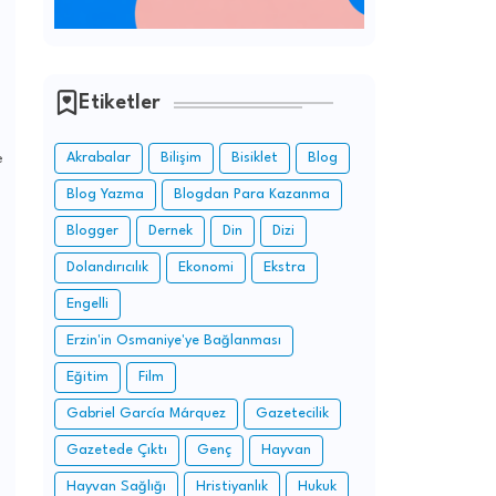
Etiketler
e
Akrabalar
Bilişim
Bisiklet
Blog
Blog Yazma
Blogdan Para Kazanma
Blogger
Dernek
Din
Dizi
Dolandırıcılık
Ekonomi
Ekstra
Engelli
Erzin'in Osmaniye'ye Bağlanması
Eğitim
Film
Gabriel García Márquez
Gazetecilik
Gazetede Çıktı
Genç
Hayvan
Hayvan Sağlığı
Hristiyanlık
Hukuk