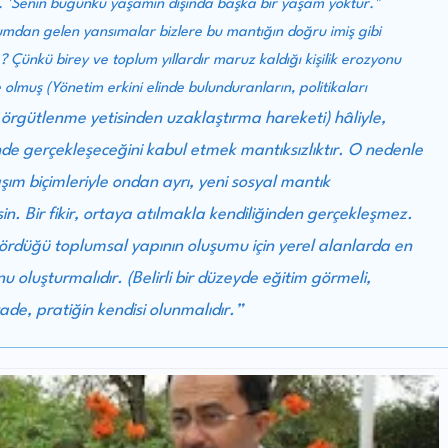
. 'Senin bugünkü yaşamın dışında başka bir yaşam yoktur."
mdan gelen yansımalar bizlere bu mantığın doğru imiş gibi
 Çünkü birey ve toplum yıllardır maruz kaldığı kişilik erozyonu
lmuş (Yönetim erkini elinde bulunduranların, politikaları
örgütlenme yetisinden uzaklaştırma hareketi) hâliyle,
n
de gerçekleşeceğini kabul etmek mantıksızlıktır. O nedenle
m biçimleriyle ondan ayrı, yeni sosyal mantık
n. Bir fikir, ortaya atılmakla kendiliğinden gerçekleşmez.
gördüğü toplumsal yapının oluşumu için yerel alanlarda en
oluşturmalıdır. (Belirli bir düzeyde eğitim görmeli,
yade, pratiğin kendisi olunmalıdır.”