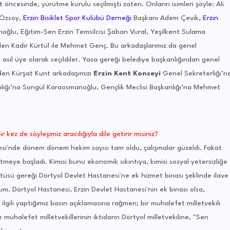
 öncesinde, yürütme kurulu seçilmişti zaten. Onların isimleri şöyle: Ali
 Özsoy,
Erzin Bisiklet Spor Kulübü Derneği
Başkanı Adem Çevik,
Erzin
ğlu, Eğitim-Sen Erzin Temsilcisi Şaban Vural, Yeşilkent Sulama
len Kadir Kürtül ile Mehmet Genç. Bu arkadaşlarımız da genel
 asil üye olarak seçildiler. Yasa gereği belediye başkanlığından genel
inden Kürşat Kunt arkadaşımızı
Erzin Kent Konseyi
Genel Sekreterliği’n
nlığı’na Songül Karaosmanoğlu, Gençlik Meclisi Başkanlığı’na Mehmet
 kez de söyleşimiz aracılığıyla dile getirir misiniz?
nesi'nde dönem dönem hekim sayısı tam oldu, çalışmalar güzeldi. Fakat
tmeye başladı. Kimisi bunu ekonomik sıkıntıya, kimisi sosyal yetersizliğe
atüsü gereği Dörtyol Devlet Hastanesi'ne ek hizmet binası şeklinde ilave
um. Dörtyol Hastanesi, Erzin Devlet Hastanesi'nin ek binası olsa,
ilgili yaptığımız basın açıklamasına rağmen; bir muhalefet milletvekili
 muhalefet milletvekillerinin iktidarın Dörtyol milletvekiline, "Sen