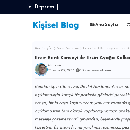
Deprem
🏡 Ana Sayfa

Ana Sayfa
Yerel Yönetim
Erzin Kent Konseyi ile Erzin
Erzin Kent Konseyi ile Erzin Ayağa Kalk
Ali Demiral
Ekim 02, 2014
10 dakikada okunur
Bundan üç hafta evvel; Devlet Hastanemize uzman
açıklamasıyla karışık bir protesto gösterisi gerçe
oraya, bir buraya koştururken; yani her zamanki gi
açıklamasının tam olarak yapılacağı yerden uzakta
meseleyi çözemezsiniz" gibisinden, beyinlerde şimşek
hissettim. Bir insan hiç mi yorulmaz, usanmaz, pes